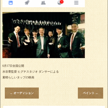
6月17日全国公開
水谷豊監督 ヒグチスタジオ ダンサーによる
素晴らしいタップの映画
←
オーディション
ペイント
→