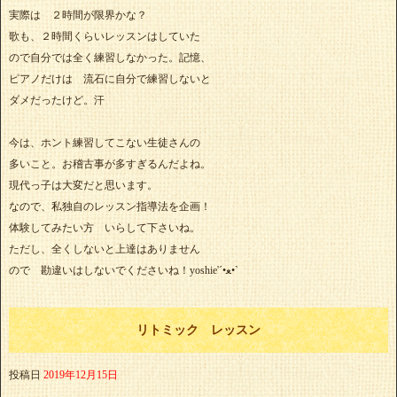
実際は ２時間が限界かな？
歌も、２時間くらいレッスンはしていた
ので自分では全く練習しなかった。記憶、
ピアノだけは 流石に自分で練習しないと
ダメだったけど。汗
今は、ホント練習してこない生徒さんの
多いこと。お稽古事が多すぎるんだよね。
現代っ子は大変だと思います。
なので、私独自のレッスン指導法を企画！
体験してみたい方 いらして下さいね。
ただし、全くしないと上達はありません
ので 勘違いはしないでくださいね！yoshie'‎´•ﻌ•`
リトミック レッスン
投稿日
2019年12月15日