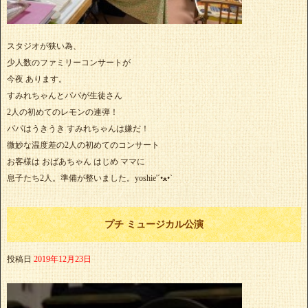
スタジオが狭い為、
少人数のファミリーコンサートが
今夜 あります。
すみれちゃんとパパが生徒さん
2人の初めてのレモンの連弾！
パパはうきうき すみれちゃんは嫌だ！
微妙な温度差の2人の初めてのコンサート
お客様は おばあちゃん はじめ ママに
息子たち2人。準備が整いました。yoshie'‎´•ﻌ•`
プチ ミュージカル公演
投稿日
2019年12月23日