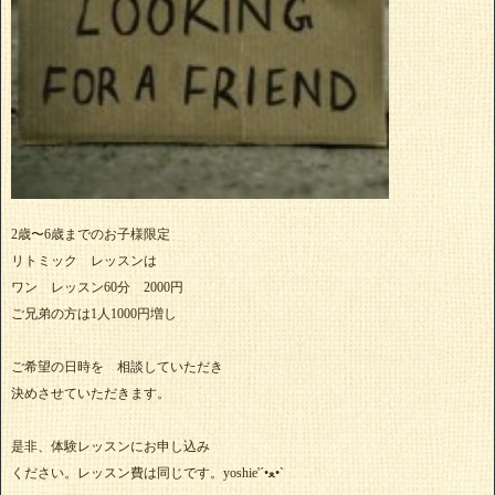
2歳〜6歳までのお子様限定
リトミック レッスンは
ワン レッスン60分 2000円
ご兄弟の方は1人1000円増し
ご希望の日時を 相談していただき
決めさせていただきます。
是非、体験レッスンにお申し込み
ください。レッスン費は同じです。yoshie'‎´•ﻌ•`