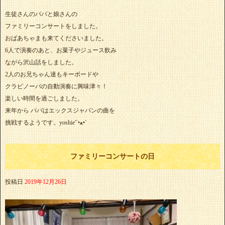
生徒さんのパパと娘さんの
ファミリーコンサートをしました。
おばあちゃまも来てくださいました。
6人で演奏のあと、お菓子やジュース飲み
ながら沢山話をしました。
2人のお兄ちゃん達もキーボードや
クラビノーバの自動演奏に興味津々！
楽しい時間を過ごしました。
来年から パパはエックスジャパンの曲を
挑戦するようです。yoshie'‎´•ﻌ•`
ファミリーコンサートの日
投稿日
2019年12月26日