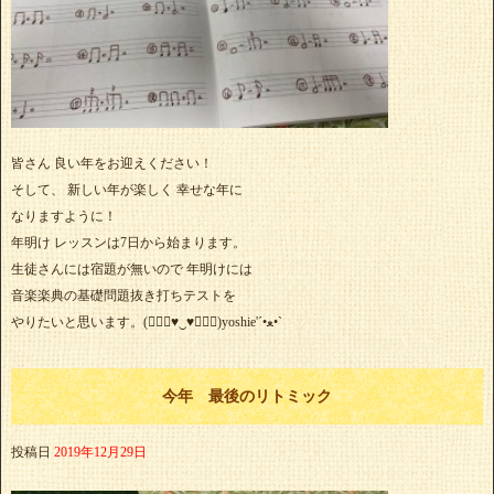
皆さん 良い年をお迎えください！
そして、 新しい年が楽しく 幸せな年に
なりますように！
年明け レッスンは7日から始まります。
生徒さんには宿題が無いので 年明けには
音楽楽典の基礎問題抜き打ちテストを
やりたいと思います。(๑⃙⃘♥‿♥๑⃙⃘)yoshie'‎´•ﻌ•`
今年 最後のリトミック
投稿日
2019年12月29日