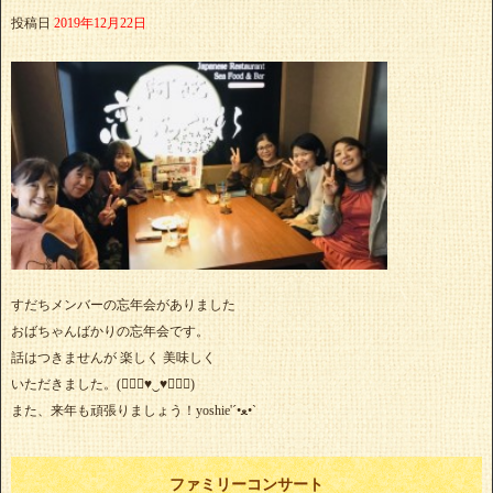
投稿日
2019年12月22日
すだちメンバーの忘年会がありました
おばちゃんばかりの忘年会です。
話はつきませんが 楽しく 美味しく
いただきました。(๑⃙⃘♥‿♥๑⃙⃘)
また、来年も頑張りましょう！yoshie'‎´•ﻌ•`
ファミリーコンサート