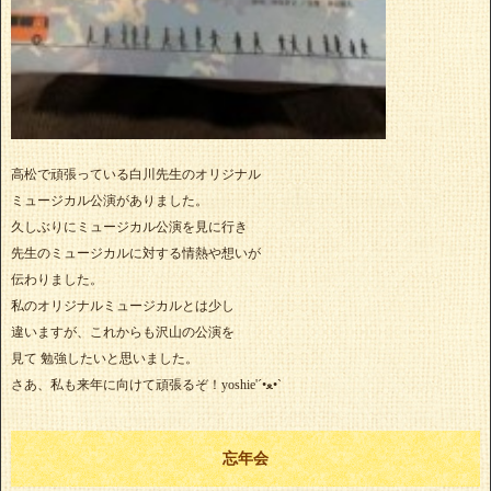
高松で頑張っている白川先生のオリジナル
ミュージカル公演がありました。
久しぶりにミュージカル公演を見に行き
先生のミュージカルに対する情熱や想いが
伝わりました。
私のオリジナルミュージカルとは少し
違いますが、これからも沢山の公演を
見て 勉強したいと思いました。
さあ、私も来年に向けて頑張るぞ！yoshie'‎´•ﻌ•`
忘年会