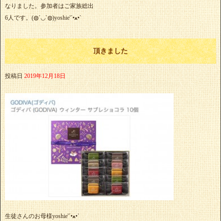
なりました。参加者はご家族総出
6人です。(◍´◡`◍)yoshie'‎´•ﻌ•`
頂きました
投稿日
2019年12月18日
生徒さんのお母様yoshie'‎´•ﻌ•`