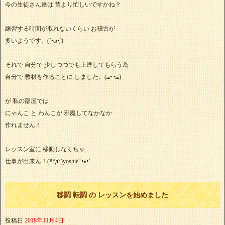
今の生徒さん達は 昔より忙しいですかね？
練習する時間が取れないくらい お稽古が
多いようです。(´•ω•̥`)
それで 自分で 少しづつでも上達してもらう為
自分で 教材を作ることに しました。(⑉• •⑉)
が 私の部屋では
にゃんこ と わんこが 邪魔してなかなか
作れません！
レッスン室に 移動しなくちゃ
仕事が出来ん！(ꐦ°д°)yoshie'‎´•ﻌ•`
移調 転調 の レッスンを始めました
投稿日
2018年11月4日