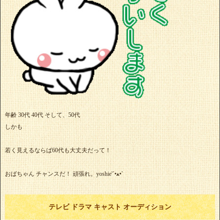
年齢 30代 40代 そして、50代
しかも
若く見えるならば60代も大丈夫だって！
おばちゃん チャンスだ！ 頑張れ。yoshie'‎´•ﻌ•`
テレビ ドラマ キャスト オーディション