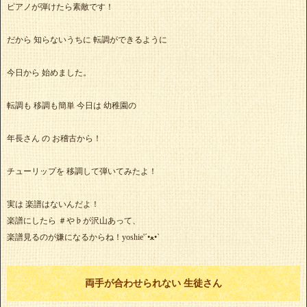
ピアノが弾けたら素敵です！
だから 知らないうちに 転調ができるように
今日から 始めました。
転調も 移調も簡単 今日は 幼稚園の
年長さん の お稽古から！
チューリップを 移調して弾いてみたよ！
実は 楽譜はないんだよ！
楽譜にしたら ＃や♭が沢山あって、
楽譜見るのが嫌になるからね！yoshie'‎´•ﻌ•`
両手が合わせられない 生徒さん