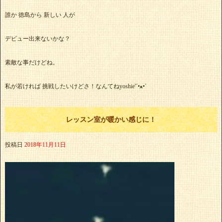
誰か 徳島から 新しい 人が
デビュー出来ないかな？
素敵な事だけどね。
私が若ければ 挑戦したいけどさ！なんてねyoshie'‎´•ﻌ•`
レッスン室が暖かい感じに！
投稿日
2018年11月11日