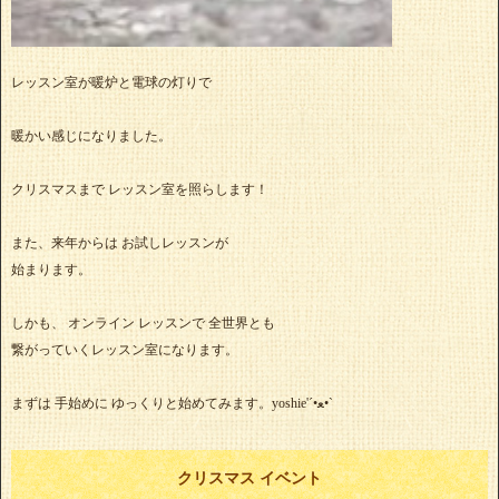
レッスン室が暖炉と電球の灯りで
暖かい感じになりました。
クリスマスまで レッスン室を照らします！
また、来年からは お試しレッスンが
始まります。
しかも、 オンライン レッスンで 全世界とも
繋がっていくレッスン室になります。
まずは 手始めに ゆっくりと始めてみます。yoshie'‎´•ﻌ•`
クリスマス イベント