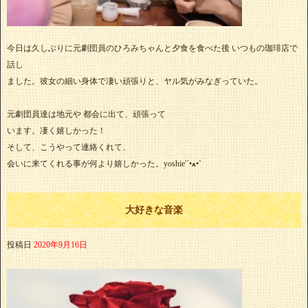
今日は久しぶりに元劇団員のひろみちゃんと夕食を食べた後 いつもの珈琲店で
話し
ました。彼女の細い身体で凄い頑張りと、ヤル気がみなぎっていた。
元劇団員達は地元や 都会に出て、頑張って
います。凄く嬉しかった！
そして、こうやって連絡くれて、
会いに来てくれる事が何より嬉しかった。yoshie'‎´•ﻌ•`
大好きな音楽
投稿日
2020年9月16日