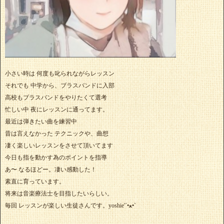
小さい時は 何度も叱られながらレッスン
それでも 中学から、ブラスバンドに入部
高校もブラスバンドをやりたくて選考
忙しい中 夜にレッスンに通ってます。
最近は弾きたい曲を練習中
昔は言えなかった テクニックや、曲想
凄く楽しいレッスンをさせて頂いてます
今日も指を動かす為のポイントを指導
あ〜 なるほどー。凄い感動した！
素直に育っています。
将来は音楽療法士を目指したいらしい。
毎回 レッスンが楽しい生徒さんです。yoshie'‎´•ﻌ•`