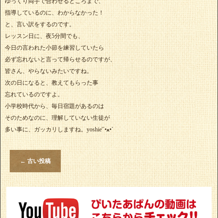
ゆっくり両手で合わせるところまで、
指導しているのに、わからなかった！
と、言い訳をするのです。
レッスン日に、夜5分間でも、
今日の言われた小節を練習していたら
必ず忘れないと言って帰らせるのですが、
皆さん、やらないみたいですね。
次の日になると、教えてもらった事
忘れているのですよ。
小学校時代から、毎日宿題があるのは
そのためなのに、理解していない生徒が
多い事に、ガッカリしますね。yoshie'‎´•ﻌ•`
←
古い投稿