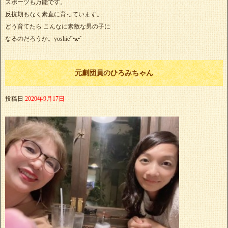
スポーツも万能です。
反抗期もなく素直に育っています。
どう育てたら こんなに素敵な男の子に
なるのだろうか。yoshie'‎´•ﻌ•`
元劇団員のひろみちゃん
投稿日
2020年9月17日