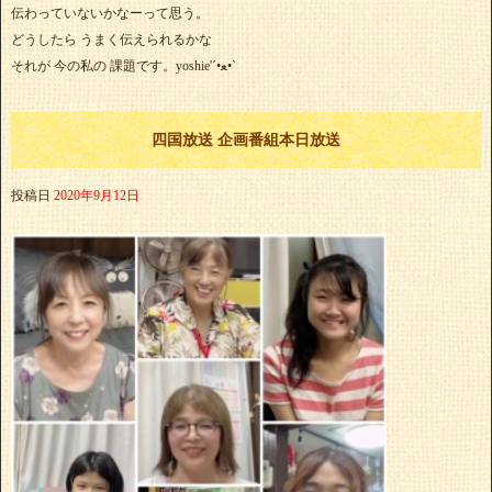
伝わっていないかなーって思う。
どうしたら うまく伝えられるかな
それが 今の私の 課題です。yoshie'‎´•ﻌ•`
四国放送 企画番組本日放送
投稿日
2020年9月12日