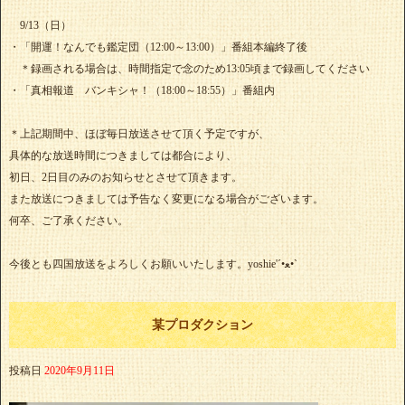
9/13（日）
・「開運！なんでも鑑定団（12:00～13:00）」番組本編終了後
＊録画される場合は、時間指定で念のため13:05頃まで録画してください
・「真相報道 バンキシャ！（18:00～18:55）」番組内
＊上記期間中、ほぼ毎日放送させて頂く予定ですが、
具体的な放送時間につきましては都合により、
初日、2日目のみのお知らせとさせて頂きます。
また放送につきましては予告なく変更になる場合がございます。
何卒、ご了承ください。
今後とも四国放送をよろしくお願いいたします。yoshie'‎´•ﻌ•`
某プロダクション
投稿日
2020年9月11日