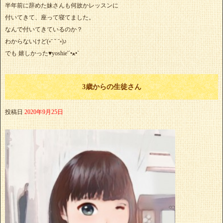
半年前に辞めた妹さんも何故かレッスンに
付いてきて、座って寝てました。
なんで付いてきているのか？
わからないけど(◦ˉ ˘ ˉ◦)♪
でも 嬉しかった♥yoshie'‎´•ﻌ•`
3歳からの生徒さん
投稿日
2020年9月25日