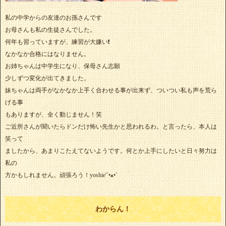
私の中学からの友達のお孫さんです
お母さんも私の生徒さんでした。
何年も習っていますが、練習が大嫌い❗
なかなか合格にはなりません。
お姉ちゃんは中学生になり、保母さん志願
少しずつ変化が出てきました。
妹ちゃんは両手がなかなか上手く合わせる事が出来ず、ついつい私も声を荒ら
げる事
もありますが、全く動じません！笑
ご近所さんが聞いたらドンだけ怖い先生かと思われるわ。と言ったら、本人は
笑って
ましたから、あまりこたえてないようです。何とか上手にしたいと日々努力は
私の
方かもしれません。頑張ろう！yoshie'‎´•ﻌ•`
わからん！