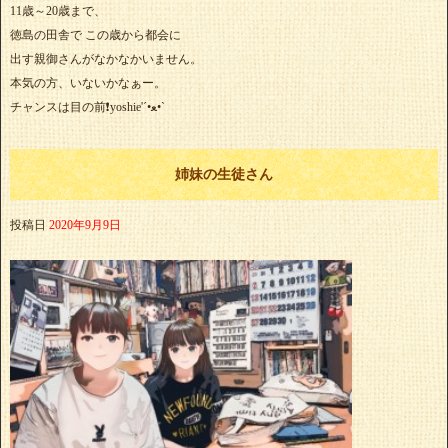
11歳～20歳まで、
徳島の田舎で この歳から都会に
出す親御さんがなかなかいません。
本気の方、いないかなぁー。
チャンスは目の前❗yoshie'‎´•ﻌ•`
姉妹の生徒さん
投稿日
2020年9月9日