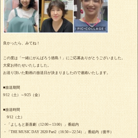
良かったら、みてね！
この度は「一緒にがんばろう徳島！」にご応募ありがとうございました。
大変お待たせいたしました。
お送り頂いた動画の放送日が決まりましたので連絡いたします。
■放送期間
9/12（土）～9/25（金）
■放送時間
9/12（土）
・「よしもと新喜劇（12:00～13:00）」番組内
・「THE MUSIC DAY 2020 Part2（16:50～22:54）」番組内（後半）