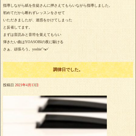
指導しながら紙を生徒さんに押さえてもらいながら指導しました。
初めてだから断れずレッスンをさせて
いただきましたが、迷惑をかけてしまった
と反省してます。
まずは音読みと音符を覚えてもらい
弾きたい曲はYOASOBIの夜に駆ける
さぁ、頑張ろう。yoshie'‎´•ﻌ•`
調律日でした。
投稿日
2021年4月13日