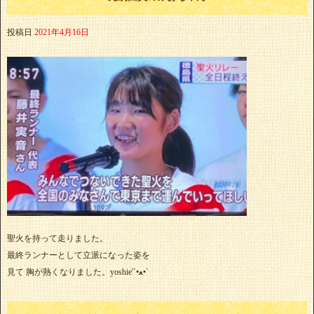
投稿日
2021年4月16日
聖火を持って走りました。
最終ランナーとして立派になった姿を
見て 胸が熱くなりました。yoshie'‎´•ﻌ•`