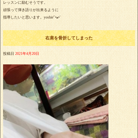
レッスンに励むそうです。
頑張って弾き語りが出来るように
指導したいと思います。yoshie'‎´•ﻌ•`
右肩を骨折してしまった
投稿日
2021年4月20日