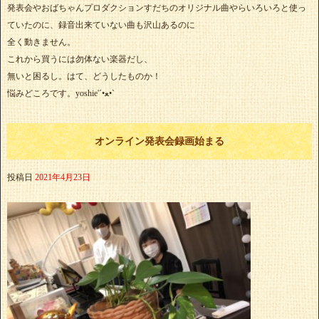
発表会やおばちゃんプロダクションすだちのオリジナル曲やらいろいろと使っ
ていたのに、録音出来ていない曲も沢山あるのに
全く動きません。
これから買うには勿体ない楽器だし、
無いと困るし。はて、どうしたものか！
悩みどころです。yoshie'‎´•ﻌ•`
オンライン発表会録画始まる
投稿日
2021年4月23日