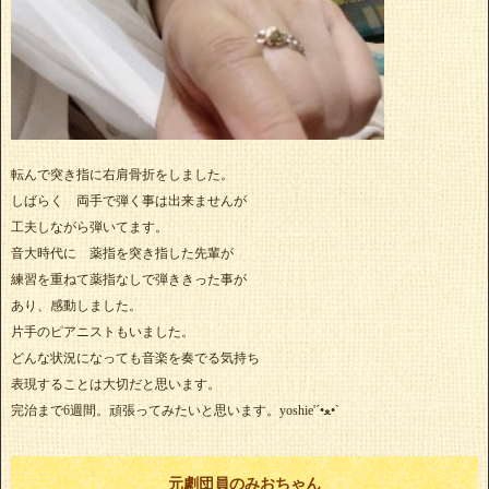
転んで突き指に右肩骨折をしました。
しばらく 両手で弾く事は出来ませんが
工夫しながら弾いてます。
音大時代に 薬指を突き指した先輩が
練習を重ねて薬指なしで弾ききった事が
あり、感動しました。
片手のピアニストもいました。
どんな状況になっても音楽を奏でる気持ち
表現することは大切だと思います。
完治まで6週間。頑張ってみたいと思います。yoshie'‎´•ﻌ•`
元劇団員のみおちゃん