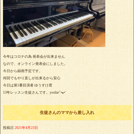
今年はコロナの為 発表会が出来ません
なので、オンライン発表会にしました。
今日から録画予定です。
何回でもやり直しが出来るから安心
今日は第1番目演者 ゆうすけ君
13年レッスン生徒さんです。yoshie'‎´•ﻌ•`
生徒さんのママから差し入れ
投稿日
2021年4月23日