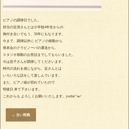
ピアノの調律日でした。
担当の近清さんとは小学校4年生からの
御付き合いでもう、56年にもなります。
今まで、調律以外に ピアノの移動から
発表会のクラビノーバの運送から、
スタジオ移動のお世話までしてもらいました。
今は息子さんが調律してくださいます。
時代の流れを感じながら、近さんとは
いろいろな話をして楽しんでいます。
また、ピアノ線が切れていたので
明後日 来て下さいます。
これからも よろしくお願いいたします。yoshie'‎´•ﻌ•`
←
古い投稿