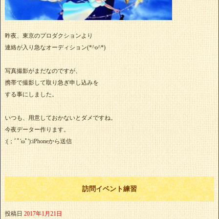
昨夜、東京のプロダクションより
連絡が入り急なオーディション(*^o^*)
写真撮影がまだなのですが、
携帯で撮影して取り急ぎ申し込みを
する事にしました。
いつも、用意しておかないとダメですね。
今夜データー作ります。
:(；ﾞﾟ'ωﾟ'):iPhoneから送信
訪問イベント練習
投稿日
2017年1月21日