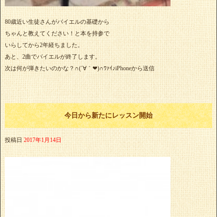
80歳近い生徒さんがバイエルの基礎から
ちゃんと教えてください！と本を持参で
いらしてから2年経ちました。
あと、2曲でバイエルが終了します。
次は何が弾きたいのかな？∩(´∀｀❤)∩ﾜｧｲ♪iPhoneから送信
今日から新たにレッスン開始
投稿日
2017年1月14日