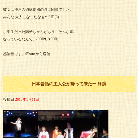
彼女は神戸の姉妹劇団の時に団員でした。
みんな 大人になったなぁ〜|ﾟДﾟ)))
小学生だった陽子ちゃんがもう、そんな歳に
なっているなんて。(๑⃙⃘♥‿♥๑⃙⃘)
感無量です。iPhoneから送信
日本昔話の主人公が帰って来たー 終演
投稿日
2017年1月11日