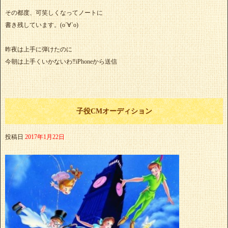
その都度、可笑しくなってノートに
書き残しています。(о´∀`о)
昨夜は上手に弾けたのに
今朝は上手くいかないわ‼️iPhoneから送信
子役CMオーディション
投稿日
2017年1月22日