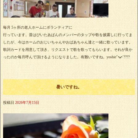
毎月 5ヶ所の老人ホームにボランティアに
行っています。昔はぴいたあぱんのメンバーのタップや歌を披露しに行ってま
したが、今はホームのおじいちゃんやおばあちゃん達と一緒に歌っています。
歌詞カードを用意して頂き、リクエストで歌を歌ってもらいます。それが良か
ったのか毎月呼んで頂けるようになりました。有難いですね。yoshie'‎´•ﻌ•`????
暑いですね。
投稿日
2026年7月15日