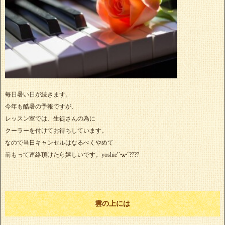
毎日暑い日が続きます。
今年も酷暑の予報ですが、
レッスン室では、生徒さんの為に
クーラーを付けてお待ちしています。
なので当日キャンセルはなるべくやめて
前もって連絡頂けたら嬉しいです。yoshie'‎´•ﻌ•`????
雲の上には