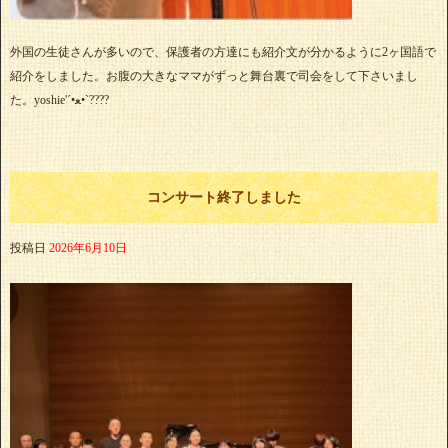
外国の生徒さんが多いので、保護者の方達にも紹介文が分かるように2ヶ国語で
紹介をしました。お腹の大きなママがずっと舞台裏で司会をして下さいまし
た。yoshie'‎´•ﻌ•`????
コンサート終了しました
投稿日
2026年6月10日