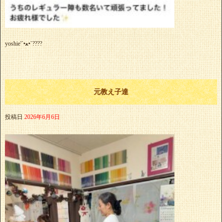
yoshie'‎´•ﻌ•`????
元教え子達
投稿日
2026年6月6日