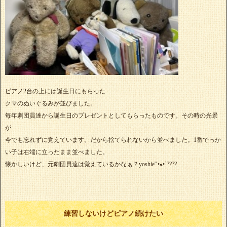
ピアノ2台の上には誕生日にもらった
クマのぬいぐるみが並びました。
毎年劇団員達から誕生日のプレゼントとしてもらったものです。その時の光景
が
今でも忘れずに覚えています。だから捨てられないから並べました。1番でっか
い子は右端に立ったまま並べました。
懐かしいけど、元劇団員達は覚えているかなぁ？yoshie'‎´•ﻌ•`????
練習しないけどピアノ続けたい