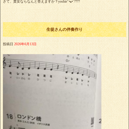
さて、貴女ならなんと答えますか？yoshie'‎´•ﻌ•`????
生徒さんの伴奏作り
投稿日
2026年6月13日