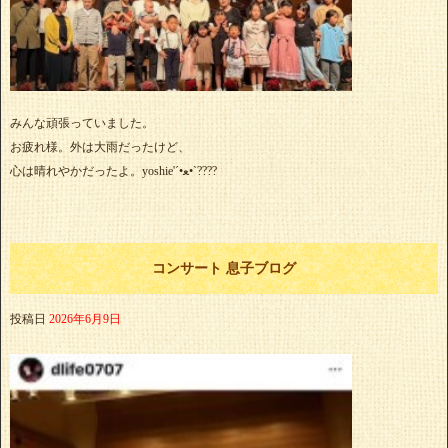
みんな頑張っていました。
お疲れ様。外は大雨だったけど、
心は晴れやかだったよ。yoshie'‎´•ﻌ•`????
コンサート 息子ブログ
投稿日
2026年6月9日