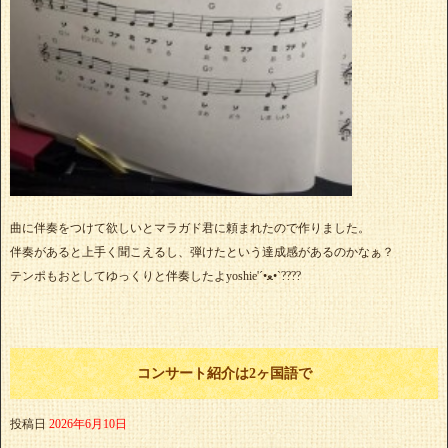
曲に伴奏をつけて欲しいとマラガド君に頼まれたので作りました。
伴奏があると上手く聞こえるし、弾けたという達成感があるのかなぁ？
テンポもおとしてゆっくりと伴奏したよyoshie'‎´•ﻌ•`????
コンサート紹介は2ヶ国語で
投稿日
2026年6月10日