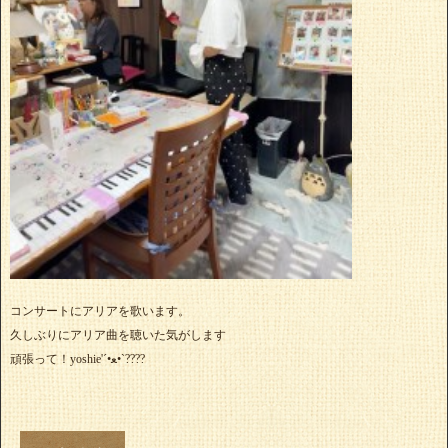
コンサートにアリアを歌います。
久しぶりにアリア曲を聴いた気がします
頑張って！yoshie'‎´•ﻌ•`????