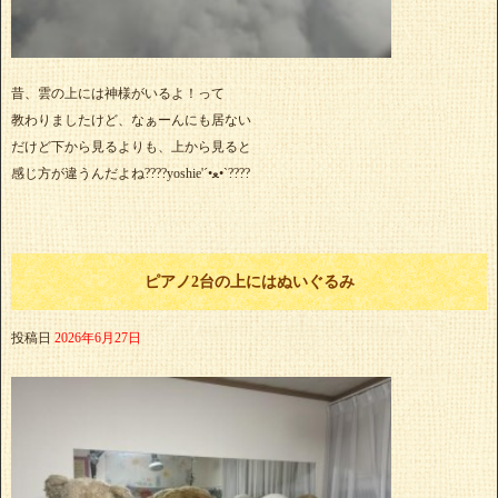
昔、雲の上には神様がいるよ！って
教わりましたけど、なぁーんにも居ない
だけど下から見るよりも、上から見ると
感じ方が違うんだよね????︎yoshie'‎´•ﻌ•`????
ピアノ2台の上にはぬいぐるみ
投稿日
2026年6月27日