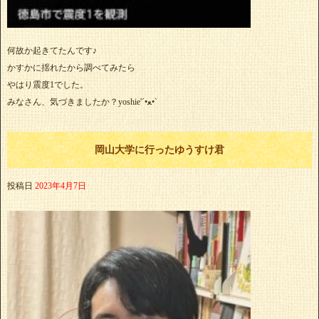
何故か起きてたんです♪
かすかに揺れたから調べてみたら
やはり震度1でした。
みなさん、気づきましたか？yoshie'‎´•ﻌ•`
岡山大学に行ったゆうすけ君
投稿日
2023年4月7日