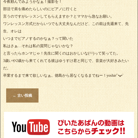
今夜頼んでみようかなぁ！撮影を！
部活で肩を痛めたらしいのにピアノに行くと
言うのですがレッスンしてもらえますか？とママから急なお願い。
ワンレッスン方式だからいつでも大丈夫なんだけど、この前は先週来て、先
生、オレは
いつまでピアノするのかなぁ？って聞いた
私はさぁ…それは私の質問じゃないかな？
と言ったらホンマじゃ！先生に聞くのはおかしいな(^^)って笑ってた。
3歳いや2歳から来てくれてる彼はゆうすけ君と同じで、音楽が大好きみたい
だ。
卒業するまで来て欲しいなぁ。徳島から居なくなるまでねー！yoshie'‎´•ﻌ•`
←
古い投稿