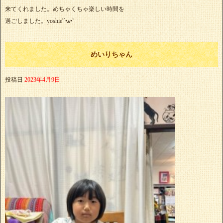
来てくれました。めちゃくちゃ楽しい時間を
過ごしました。yoshie'‎´•ﻌ•`
めいりちゃん
投稿日
2023年4月9日