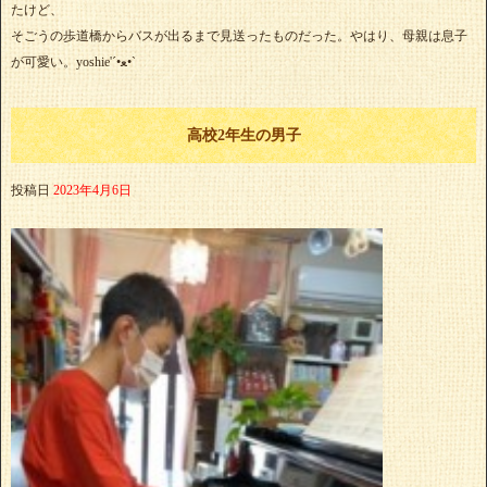
たけど、
そごうの歩道橋からバスが出るまで見送ったものだった。やはり、母親は息子
が可愛い。yoshie'‎´•ﻌ•`
高校2年生の男子
投稿日
2023年4月6日