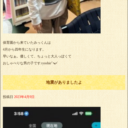
保育園から来ていたみっくんは
4月から四年生になります。
早いなぁ。優しくて、ちょっと大人っぽくて
おしゃべりな男の子です♪yoshie'‎´•ﻌ•`
地震がありましたよ
投稿日
2023年4月9日