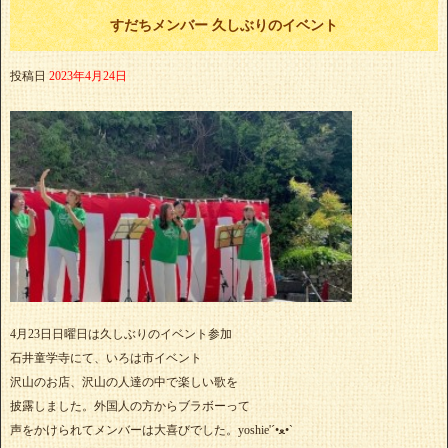
すだちメンバー 久しぶりのイベント
投稿日
2023年4月24日
4月23日日曜日は久しぶりのイベント参加
石井童学寺にて、いろは市イベント
沢山のお店、沢山の人達の中で楽しい歌を
披露しました。外国人の方からブラボーって
声をかけられてメンバーは大喜びでした。yoshie'‎´•ﻌ•`