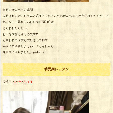
毎月の老人ホーム訪問
先月は私の話にちゃんと応えてくれていたおばあちゃんが今日は何かおかしい
気になって尋ねてみたら急に認知症が
あらわれたらしい。
お口を大きく開ける先生❣️
と言われて何度も大好きって握手
年末に音楽会しようねー！と今日から
練習曲に入りました。yoshie'‎´•ﻌ•`
幼児期レッスン
投稿日
2024年2月21日