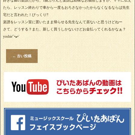
好きな曲の楽譜だから、1曲ぷりんと楽譜は結構なお値段しますが、ママに伝え
たら、レッスン終わりで車から一度もおろさなかったからなくなるならば先生
宅だと言われた！びっくり‼️
楽譜をレッスン室に置いたまま帰らせる先生なんて居ないと思うけどねー
さて、どうする？また、新しく買うしかないけどお金払ってくれるかなぁ？
yoshie'‎´•ﻌ•`
←
古い投稿