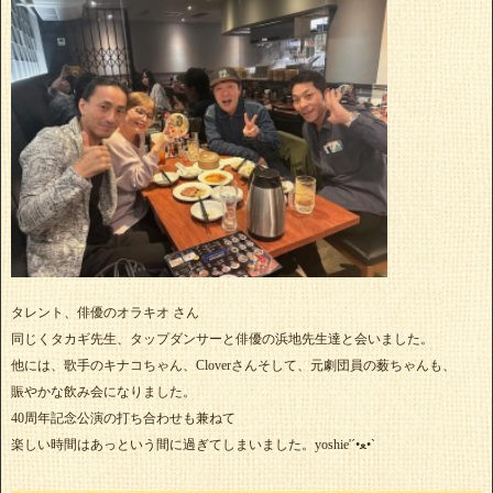
タレント、俳優のオラキオ さん
同じくタカギ先生、タップダンサーと俳優の浜地先生達と会いました。
他には、歌手のキナコちゃん、Cloverさんそして、元劇団員の薮ちゃんも、
賑やかな飲み会になりました。
40周年記念公演の打ち合わせも兼ねて
楽しい時間はあっという間に過ぎてしまいました。yoshie'‎´•ﻌ•`