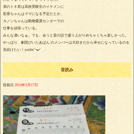
弟のトキ君は高校受験生のイケメンに
彩香ちゃんはママになる予定だとか、
カノンちゃんは動物愛護センターでの
仕事を頑張っている。
みんな凄いなぁ。でも、会うと昔の話で盛り上がりめちゃくちゃ楽しかった。
やっぱり、劇団ぴいたあぱん のメンバーは大好きだから幸せになっているのを
見続けたい！yoshie'‎´•ﻌ•`
音読み
投稿日
2024年2月17日