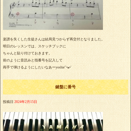
楽譜を失くした生徒さんは結局見つからず再交付となりました。
明日のレッスンでは、スケッチブックに
ちゃんと貼り付けておきます。
前のように音読みと指番号を記入して
両手で弾けるようにしたいなあーyoshie'‎´•ﻌ•`
鍵盤に番号
投稿日
2024年2月15日