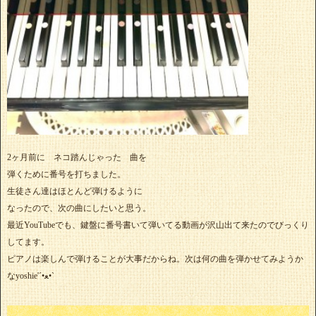
2ヶ月前に ネコ踏んじゃった 曲を
弾くために番号を打ちました。
生徒さん達はほとんど弾けるように
なったので、次の曲にしたいと思う。
最近YouTubeでも、鍵盤に番号書いて弾いてる動画が沢山出て来たのでびっくり
してます。
ピアノは楽しんで弾けることが大事だからね。次は何の曲を弾かせてみようか
なyoshie'‎´•ﻌ•`