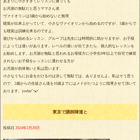
あまりに小さすぎてレッスンに通っても
お月謝の無駄だと思うママさん達
ヴァイオリンは3歳から始めないと無理
聴覚が出来上がっていて、小さなヴァイオリンから始めるのですが、1歳からで
も聴覚は訓練出来るのですよ。
遊びから始めるレッスン、グループは先生には時間的に助かりますが、お子様
によっては違いがあります。レベルの違いが出てきたら、個人的なレッスンを
お勧めします。お月謝が無駄と思われるお母様方に小学生6年以上で自宅で練習
されないお子様をレッスンに通わせる方が
お月謝が勿体無いと私は思います。
小さなうちにお金をかけるのは決して無駄では、ありませんよ。私はそう思う
ので、2歳からの生徒さん達を10歳までにはメドがたつように指導させて頂いて
おります。yoshie'‎´•ﻌ•`
東京で講師陣達と
投稿日
2024年2月20日