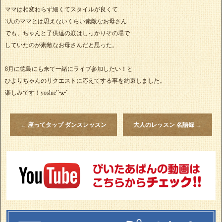
ママは相変わらず細くてスタイルが良くて
3人のママとは思えないくらい素敵なお母さん
でも、ちゃんと子供達の躾はしっかりその場で
していたのが素敵なお母さんだと思った。
8月に徳島にも来て一緒にライブ参加したい！と
ひよりちゃんのリクエストに応えてする事を約束しました。
楽しみです！yoshie'‎´•ﻌ•`
←
座ってタップ ダンスレッスン
大人のレッスン 名語録
→