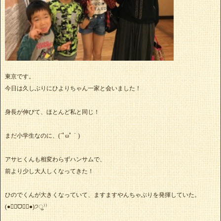
東京です。
今日は久しぶりにひよりちゃん一家と会いました！
身長が伸びて、ほとんど私と同じ！
まだ小学生なのに、(´ﾟωﾟ｀)
アサヒくんも相変わらずハンサムで、
前より少し大人しくなってきた！
ひのでくんが大きくなっていて、ますますやんちゃぶりを発揮していた。
(●❛⃘ᗜ​❛⃘●)੭ु⁾⁾