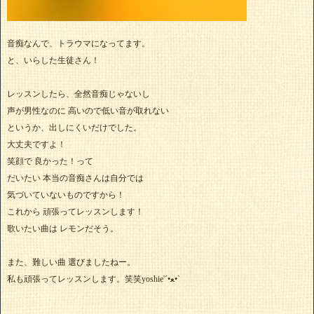
音痴なんで、トラウマになってます。
と、いらした生徒さん！
レッスンしたら、全然音痴じゃないし
声が男性なのに 高いので低い音が取れない
というか、出しにくいだけでした。
大丈夫ですよ！
笑顔で 良かった！って
だいたい 本当の音痴さんは自分では
気づいていないものですから！
これから 頑張ってレッスンします！
歌いたい曲は レモンだそう。
また、難しい曲 選びましたねー。
私も頑張ってレッスンします。笑笑yoshie'‎´•ﻌ•`