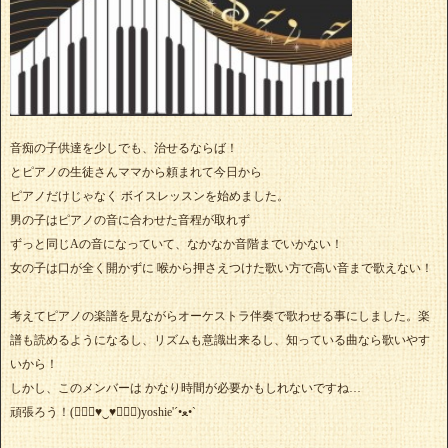
音痴の子供達を少しでも、治せるならば！
とピアノの生徒さんママから頼まれて今日から
ピアノだけじゃなく ボイスレッスンを始めました。
男の子はピアノの音に合わせた音程が取れず
ずっと同じAの音になっていて、なかなか音階までいかない！
女の子は口が全く開かずに 喉から押さえつけた歌い方で高い音まで歌えない！
考えてピアノの楽譜を見ながらオーケストラ伴奏で歌わせる事にしました。楽
譜も読めるようになるし、リズムも意識出来るし、知っている曲なら歌いやす
いから！
しかし、このメンバーは かなり時間が必要かもしれないですね…
頑張ろう！(๑⃙⃘♥‿♥๑⃙⃘)yoshie'‎´•ﻌ•`