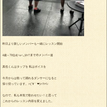
昨日より新しいメンバーも一緒にレッスン開始
4歳～70位d(>ω<｡)ﾈｯ!!までのメンバー達
真也くんはタップを 私はボイスを
今月からは歌って踊れるダンサーになると
張り切っています。∩(´∀｀❤)∩ﾜｧｲ♪
なので、私も本気で歌わせたい！と思って
これからのレッスン内容を変えました。