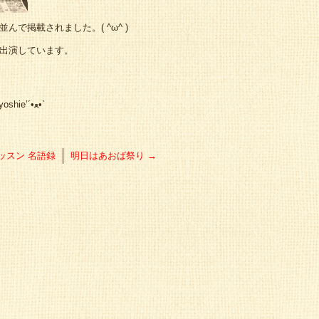
で掲載されました。( ^ω^ )
出演しています。
チャンスを掴むのはあなた自身です。( ^ω^ )yoshie’‎´•ﻌ•`
ッスン 名語録
明日はあおば祭り
→