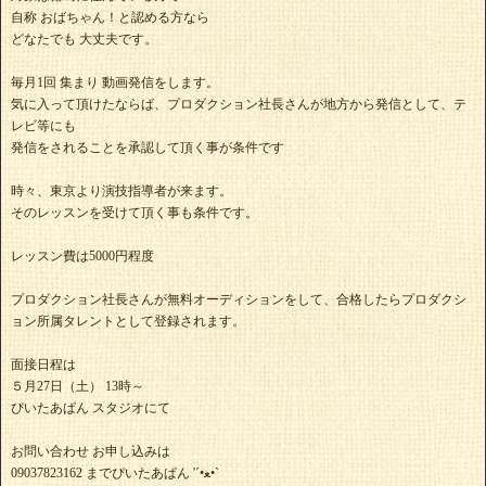
自称 おばちゃん！と認める方なら
どなたでも 大丈夫です。
毎月1回 集まり 動画発信をします。
気に入って頂けたならば、プロダクション社長さんが地方から発信として、テ
レビ等にも
発信をされることを承認して頂く事が条件です
時々、東京より演技指導者が来ます。
そのレッスンを受けて頂く事も条件です。
レッスン費は5000円程度
プロダクション社長さんが無料オーディションをして、合格したらプロダクシ
ョン所属タレントとして登録されます。
面接日程は
５月27日（土） 13時～
ぴいたあぱん スタジオにて
お問い合わせ お申し込みは
09037823162 までぴいたあぱん '‎´•ﻌ•`