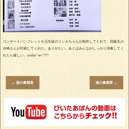
コンサートパンフレットを元生徒のリンカちゃんが制作してくれて、同級生の
吉崎さんが印刷してくれた。ありがたい。あとはみんながしっかり演奏してく
れたら嬉しい。yoshie'‎´•ﻌ•`????
←
孫の奏都君
孫の奏都君
→