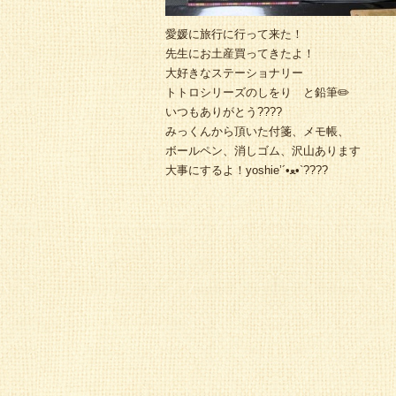
愛媛に旅行に行って来た！
先生にお土産買ってきたよ！
大好きなステーショナリー
トトロシリーズのしをり と鉛筆✏️
いつもありがとう????
みっくんから頂いた付箋、メモ帳、
ボールペン、消しゴム、沢山あります
大事にするよ！yoshie’‎´•ﻌ•`????