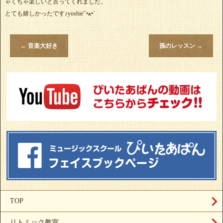
ゃくちゃ楽しいと言ってくれました。
とても嬉しかったです♪yoshie'‎´•ﻌ•`
←
音楽大好き
孫のレッスン
→
TOP
リトミック教室