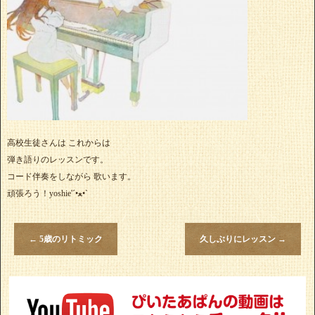
高校生徒さんは これからは
弾き語りのレッスンです。
コード伴奏をしながら 歌います。
頑張ろう！yoshie'‎´•ﻌ•`
←
5歳のリトミック
久しぶりにレッスン
→