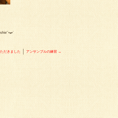
イベント依頼も受けております！（╹◡╹）yoshie’‎´•ﻌ•`
いただきました
アンサンブルの練習
→