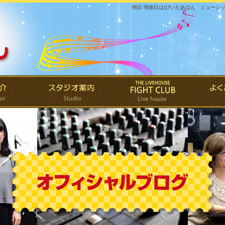
明日 明後日は|ぴいたあぱん ミュージ