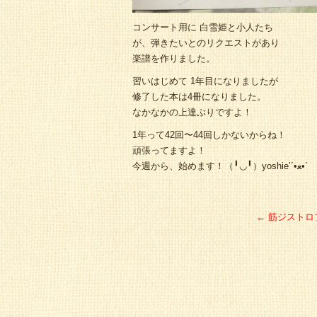
コンサート用に 白雪姫と小人たち
が、弾きたいとのリクエストがあり
楽譜を作りました。
習いはじめて 1年目になりましたが
修了した本は4冊になりました。
なかなかの上達ぶりですよ！
1年って42回〜44回しかないからね！
頑張ってますよ！
今週から、始めます！（╹◡╹）yoshie’‎´•ﻌ•`
←
筋ジストロ