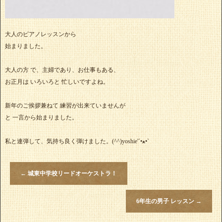
大人のピアノレッスンから
始まりました。
大人の方 で、主婦であり、お仕事もある、
お正月は いろいろと 忙しいですよね。
新年のご挨拶兼ねて 練習が出来ていませんが
と 一言から始まりました。
私と連弾して、気持ち良く弾けました。(^^)yoshie'‎´•ﻌ•`
←
城東中学校リードオーケストラ！
6年生の男子 レッスン
→