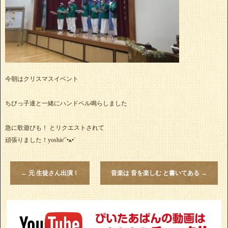
今朝はクリスマスイベント
ちびっ子達と一緒にハンドベル鳴らしました
急に歌遊びも！ とリクエストされて
頑張りました！yoshie'‎´•ﻌ•`
←
元 生徒さん出演！
音楽は 音を楽しむ と書いてある
→