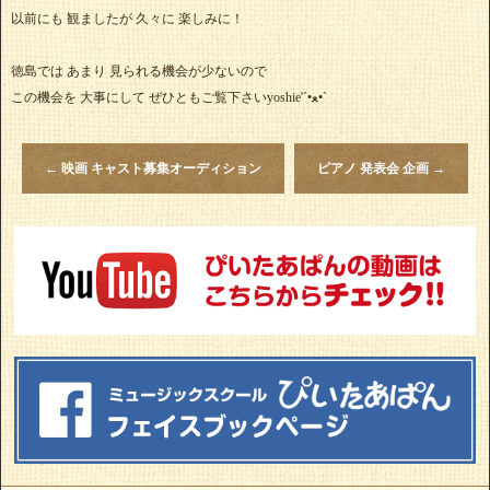
以前にも 観ましたが 久々に 楽しみに！
徳島では あまり 見られる機会が少ないので
この機会を 大事にして ぜひともご覧下さいyoshie'‎´•ﻌ•`
←
映画 キャスト募集オーディション
ピアノ 発表会 企画
→