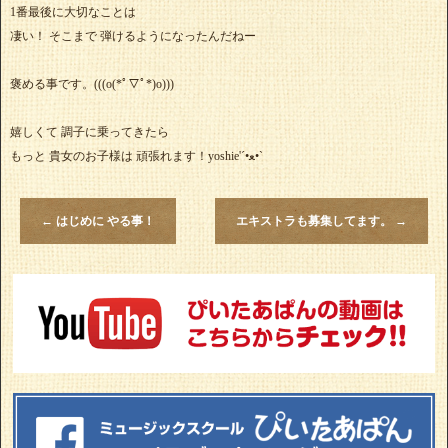
1番最後に大切なことは
凄い！ そこまで 弾けるようになったんだねー
褒める事です。(((o(*ﾟ▽ﾟ*)o)))
嬉しくて 調子に乗ってきたら
もっと 貴女のお子様は 頑張れます！yoshie'‎´•ﻌ•`
←
はじめに やる事！
エキストラも募集してます。
→