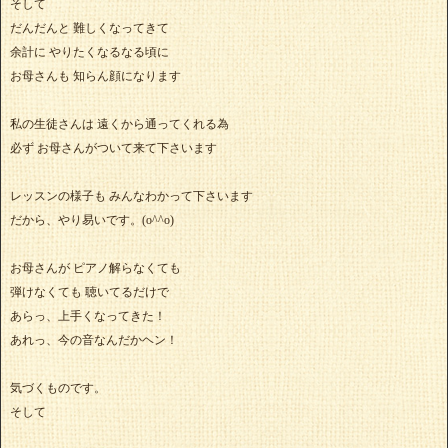
そして
だんだんと 難しくなってきて
余計に やりたくなるなる頃に
お母さんも 知らん顔になります
私の生徒さんは 遠くから通ってくれる為
必ず お母さんがついて来て下さいます
レッスンの様子も みんなわかって下さいます
だから、やり易いです。(o^^o)
お母さんが ピアノ解らなくても
弾けなくても 聴いてるだけで
あらっ、上手くなってきた！
あれっ、今の音なんだかヘン！
気づくものです。
そして