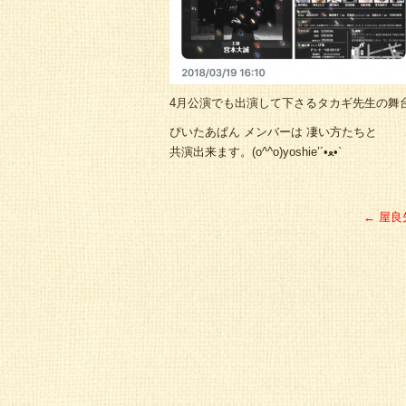
4月公演でも出演して下さるタカギ先生の舞
ぴいたあぱん メンバーは 凄い方たちと
共演出来ます。(o^^o)yoshie’‎´•ﻌ•`
←
屋良