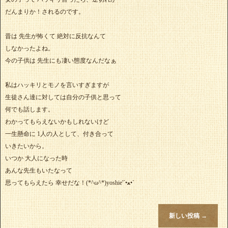
だんまりか！されるのです。
昔は 先生が怖くて 絶対に反抗なんて
しなかったよね。
今の子供は 先生にも凄い態度なんだなぁ
私はハッキリとモノを言いすぎますが
生徒さん達に対しては自分の子供と思って
何でも話します。
わかってもらえないかもしれないけど
一生懸命に 1人の人として、付き合って
いきたいから。
いつか 大人になった時
あんな先生もいたなって
思ってもらえたら 幸せだな！(*^ω^*)yoshie'‎´•ﻌ•`
新しい投稿
→