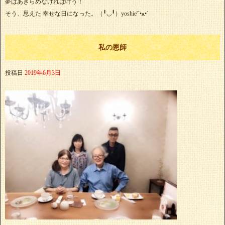
夢はあきらめなければ叶う！
そう、思えた 幸せな日になった。（╹◡╹）yoshie'‎´•ﻌ•`
私の恩師
投稿日
2019年6月3日