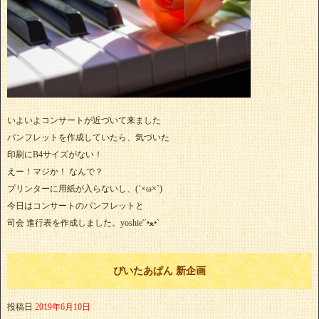
いよいよコンサートが近づいて来ました
パンフレットを作成していたら、気づいた
印刷にB4サイズがない！
えー！マジか！ なんで？
プリンターに用紙が入らないし、(´×ω×`)
今日はコンサートのパンフレットと
司会 進行表を作成しました。yoshie'‎´•ﻌ•`
ぴいたあぱん 新企画
投稿日
2019年6月10日