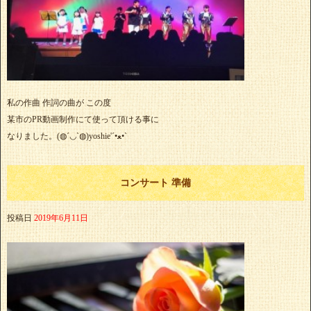
私の作曲 作詞の曲が この度
某市のPR動画制作にて使って頂ける事に
なりました。(◍´◡`◍)yoshie'‎´•ﻌ•`
コンサート 準備
投稿日
2019年6月11日