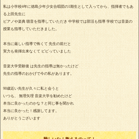
私は小学校4年に徳島少年少女合唱団の1期生として入ってから、指揮者でもあ
る上田先生に
ピアノや楽典 聴音を指導していただき 中学校では部活も指導 学校では音楽の
授業も指導していただきました。
本当に厳しい指導で怖くて 先生の前だと
実力も発揮出来なくて ビビっていました
音楽大学受験後 は先生の指導は無かったけど
先生の指導のおかげで今の私があります。
90歳近い先生が久々に私と会うと
いつも、 無理矢理 音楽大学を勧めたけど
本当に良かったのかな？と同じ事を聞かれ
本当に良かった！感謝してます。
ありがとうございます
難しいな！教えるのって！